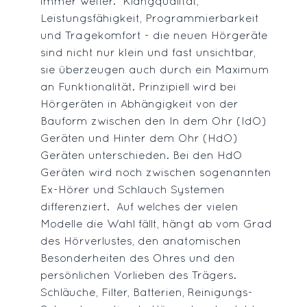
immer weiter. Klangqualität,
Leistungsfähigkeit, Programmierbarkeit
und Tragekomfort - die neuen Hörgeräte
sind nicht nur klein und fast unsichtbar,
sie überzeugen auch durch ein Maximum
an Funktionalität. Prinzipiell wird bei
Kundenberatung bei
Hörtest bei
Hörgeräten in Abhängigkeit von der
Hörakustik Hierl
Bauform zwischen den In dem Ohr (IdO)
Hörtest bei Höraku
Geräten und Hinter dem Ohr (HdO)
Kundenberatung bei Hörakustik Hierl
Geräten unterschieden. Bei den HdO
Geräten wird noch zwischen sogenannten
Ex-Hörer und Schlauch Systemen
differenziert. Auf welches der vielen
Modelle die Wahl fällt, hängt ab vom Grad
des Hörverlustes, den anatomischen
Besonderheiten des Ohres und den
persönlichen Vorlieben des Trägers.
Schläuche, Filter, Batterien, Reinigungs-